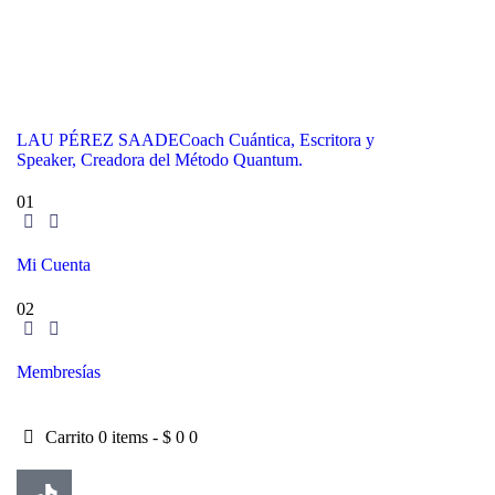
LAU PÉREZ SAADE
Coach Cuántica, Escritora y
Speaker, Creadora del Método Quantum.
01
Mi Cuenta
02
Membresías
Carrito
0 items
-
$ 0
0