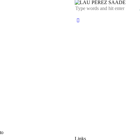
to
Links